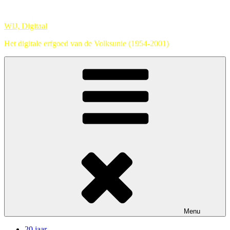
Naar
de
WIJ, Digitaal
inhoud
springen
Het digitale erfgoed van de Volksunie (1954-2001)
Menu
20 jaar